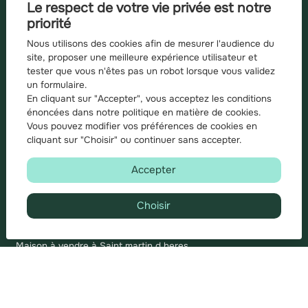
Le respect de votre vie privée est notre
Mentions légales
priorité
Barème d'honoraires
Nous utilisons des cookies afin de mesurer l'audience du
site, proposer une meilleure expérience utilisateur et
tester que vous n'êtes pas un robot lorsque vous validez
un formulaire.
Recherches fréquentes
En cliquant sur "Accepter", vous acceptez les conditions
Appartement à vendre à Grenoble
énoncées dans notre
politique en matière de cookies
.
Appartement à vendre à Grenoble
Vous pouvez modifier vos préférences de cookies en
cliquant sur "Choisir" ou
continuer sans accepter.
Appartement à vendre à Saint martin d heres
Appartement à vendre à Domene
Accepter
Maison à vendre à Domene
Appartement à vendre à Echirolles
Appartement à vendre à Gieres
Choisir
Appartement à vendre à Villard bonnot
Maison à vendre à Bernin
Maison à vendre à Saint martin d heres