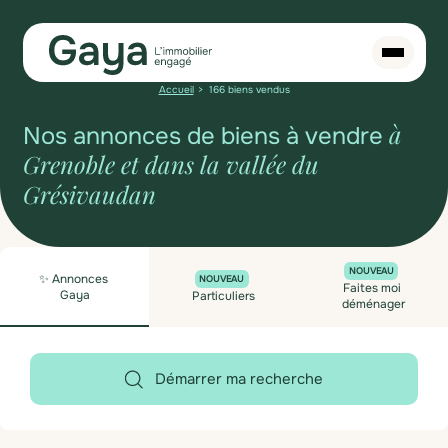
Accueil
166 biens vendus
à
Nos annonces de biens à vendre
Grenoble et dans la vallée du
Grésivaudan
NOUVEAU
✨ Annonces
NOUVEAU
Faites moi
Gaya
Particuliers
déménager
Démarrer ma recherche