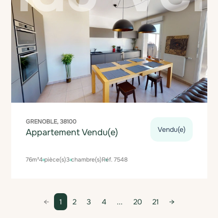
GRENOBLE, 38100
Vendu(e)
Appartement Vendu(e)
76m²
4 pièce(s)
3 chambre(s)
Réf. 7548
1
2
3
4
...
20
21