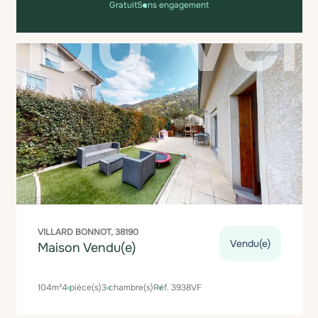
Gratuit
Sans engagement
VILLARD BONNOT, 38190
Vendu(e)
Maison Vendu(e)
104m²
4 pièce(s)
3 chambre(s)
Réf. 3938VF