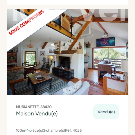
MURIANETTE, 38420
Vendu(e)
Maison Vendu(e)
100m²
4 pièce(s)
3 chambre(s)
Réf. 4025