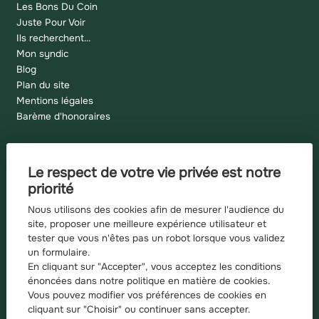
Les Bons Du Coin
Juste Pour Voir
Ils recherchent...
Mon syndic
Blog
Plan du site
Mentions légales
Barème d'honoraires
Le respect de votre vie privée est notre
Recherches fréquentes
priorité
Appartement à vendre à Grenoble
Nous utilisons des cookies afin de mesurer l'audience du
Appartement à vendre à Grenoble
site, proposer une meilleure expérience utilisateur et
tester que vous n'êtes pas un robot lorsque vous validez
Appartement à vendre à Saint martin d heres
un formulaire.
Appartement à vendre à Domene
En cliquant sur "Accepter", vous acceptez les conditions
Maison à vendre à Domene
énoncées dans notre
politique en matière de cookies
.
Appartement à vendre à Echirolles
Vous pouvez modifier vos préférences de cookies en
Appartement à vendre à Gieres
cliquant sur "Choisir" ou
continuer sans accepter.
Appartement à vendre à Villard bonnot