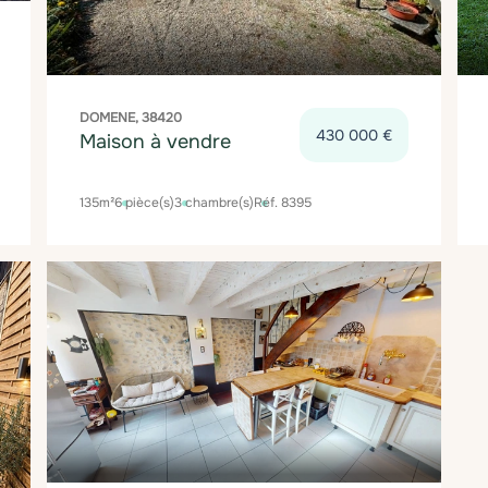
DOMENE, 38420
430 000 €
Maison à vendre
135m²
6 pièce(s)
3 chambre(s)
Réf. 8395