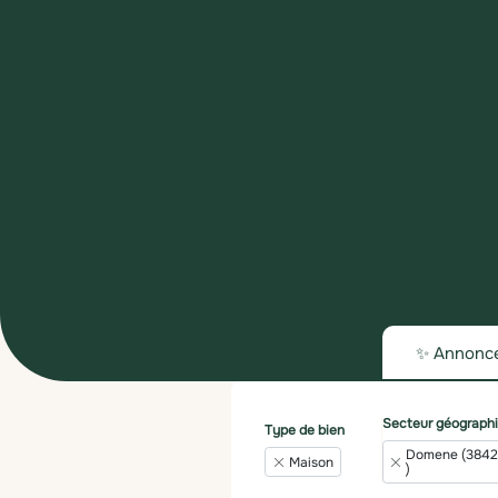
✨ Annonc
Secteur géograph
Type de bien
Domene (384
Maison
)