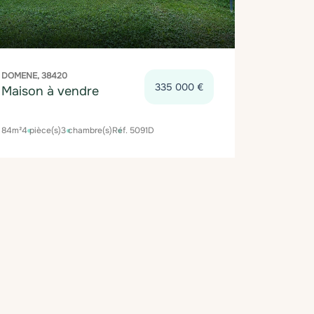
DOMENE, 38420
335 000 €
Maison à vendre
84m²
4 pièce(s)
3 chambre(s)
Réf. 5091D