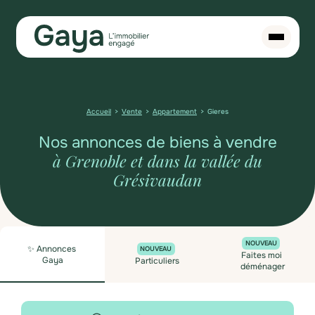
Accueil
Vente
Appartement
Gieres
Nos annonces de biens à vendre
à Grenoble et dans la vallée du
Grésivaudan
NOUVEAU
✨ Annonces
NOUVEAU
Faites moi
Gaya
Particuliers
déménager