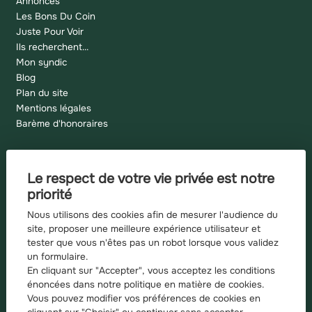
Annonces
Les Bons Du Coin
Juste Pour Voir
Ils recherchent...
Mon syndic
Blog
Plan du site
Mentions légales
Barème d'honoraires
Le respect de votre vie privée est notre
Recherches fréquentes
priorité
Appartement à vendre à Grenoble
Nous utilisons des cookies afin de mesurer l'audience du
Appartement à vendre à Grenoble
site, proposer une meilleure expérience utilisateur et
tester que vous n'êtes pas un robot lorsque vous validez
Appartement à vendre à Saint martin d heres
un formulaire.
Appartement à vendre à Domene
En cliquant sur "Accepter", vous acceptez les conditions
Maison à vendre à Domene
énoncées dans notre
politique en matière de cookies
.
Appartement à vendre à Echirolles
Vous pouvez modifier vos préférences de cookies en
Appartement à vendre à Gieres