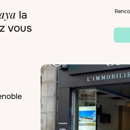
aya
la
Renco
z vous
enoble