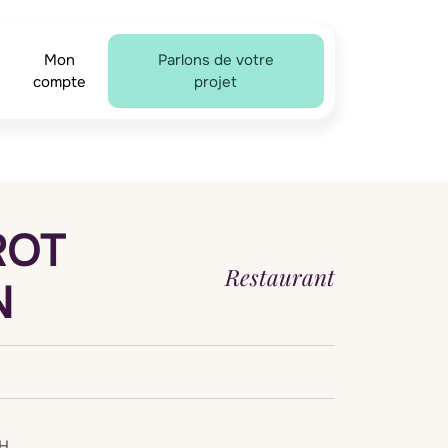
Mon
Parlons de votre
compte
projet
ROT
Restaurant
N
5H