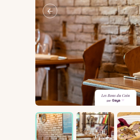
Les Bons du Coin
Gaya
par