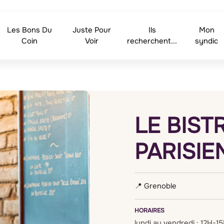
Les Bons Du
Juste Pour
Ils
Mon
Coin
Voir
recherchent...
syndic
LE BIST
PARISIE
Grenoble
HORAIRES
lundi au vendredi : 12H-1