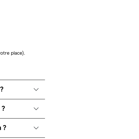
otre place).
 ?
 ?
 ?