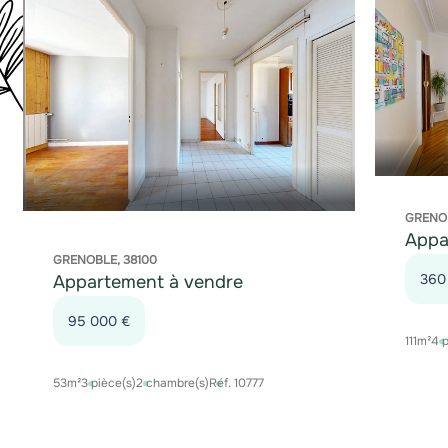
GRENO
Appa
GRENOBLE, 38100
360
Appartement à vendre
95 000 €
111m²
4 p
53m²
3 pièce(s)
2 chambre(s)
Réf. 10777