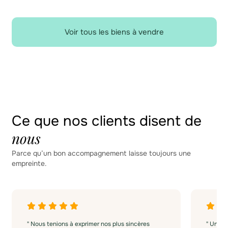
Voir tous les biens à vendre
Ce que nos clients disent de
nous
Parce qu’un bon accompagnement laisse toujours une
empreinte.
" Nous tenions à exprimer nos plus sincères
" Un gr