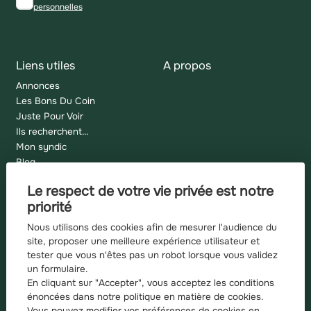
personnelles
Liens utiles
A propos
Annonces
Les Bons Du Coin
Juste Pour Voir
Ils recherchent...
Mon syndic
Blog
Plan du site
Le respect de votre vie privée est notre
Mentions légales
priorité
Barème d'honoraires
Nous utilisons des cookies afin de mesurer l'audience du
site, proposer une meilleure expérience utilisateur et
tester que vous n'êtes pas un robot lorsque vous validez
un formulaire.
Recherches fréquentes
En cliquant sur "Accepter", vous acceptez les conditions
Appartement à vendre à Grenoble
énoncées dans notre
politique en matière de cookies
.
Vous pouvez modifier vos préférences de cookies en