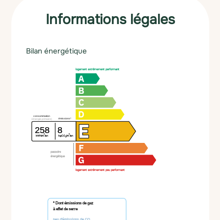
Informations légales
Bilan énergétique
logement extrêmement performant
consommation
émissions*
(énergie primaire)
258
8
²
²
kWh/m
/an
kgCO
/m
/an
2
passoire
énergétique
logement extrêmement peu performant
* Dont émissions de gaz
à effet de serre
peu d'émissions de CO