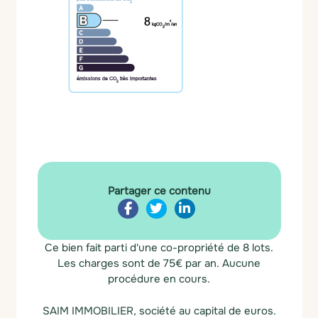
2
8
²
kgCO
/m
/an
2
émissions de CO
très importantes
2
Partager ce contenu
Ce bien fait parti d'une co-propriété de 8 lots.
Les charges sont de 75€ par an.
Aucune
procédure en cours.
SAIM IMMOBILIER, société au capital de euros.