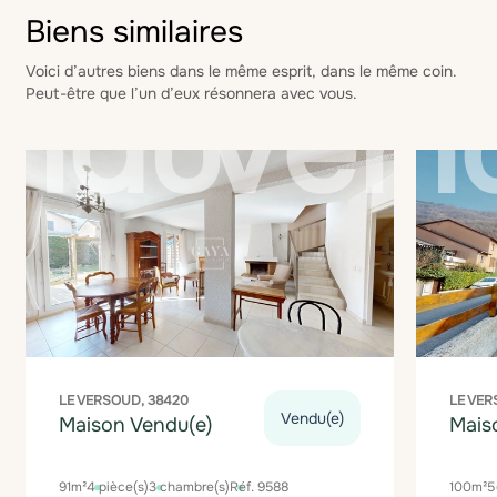
Biens similaires
Voici d’autres biens dans le même esprit, dans le même coin.
Peut-être que l’un d’eux résonnera avec vous.
LE VERSOUD, 38420
LE VER
Vendu(e)
Maison Vendu(e)
Mais
91m²
4 pièce(s)
3 chambre(s)
Réf. 9588
100m²
5