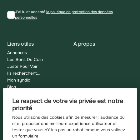
J'ai lu et accepté
la politique de protection des données
personnelles
Liens utiles
A propos
Annonces
Les Bons Du Coin
Juste Pour Voir
Ils recherchent...
Mon syndic
Blog
Plan du site
Le respect de votre vie privée est notre
Mentions légales
priorité
Barème d'honoraires
Nous utilisons des cookies afin de mesurer l'audience du
site, proposer une meilleure expérience utilisateur et
tester que vous n'êtes pas un robot lorsque vous validez
un formulaire.
Recherches fréquentes