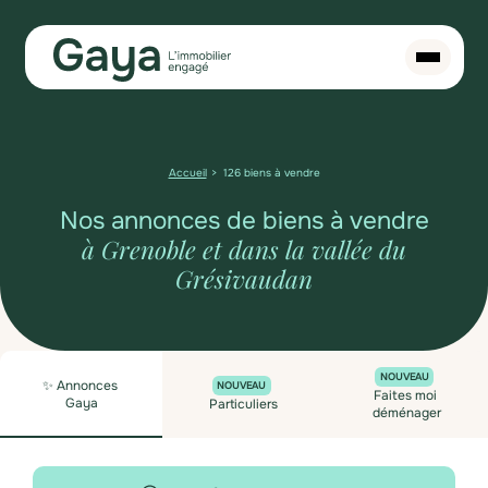
Accueil
126 biens à vendre
Nos annonces de biens à vendre
à Grenoble et dans la vallée du
Grésivaudan
NOUVEAU
✨ Annonces
NOUVEAU
Faites moi
Gaya
Particuliers
déménager