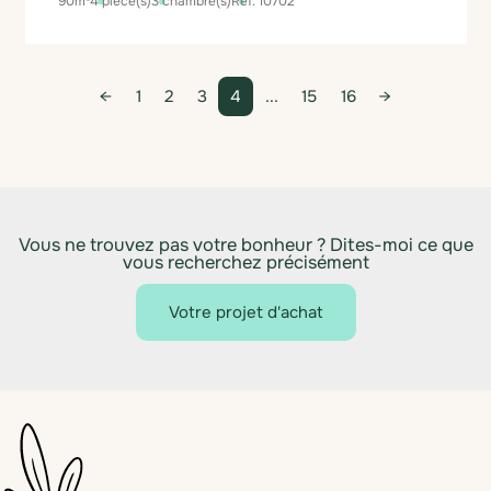
90m²
4 pièce(s)
3 chambre(s)
Réf. 10702
1
2
3
4
...
15
16
Vous ne trouvez pas votre bonheur ? Dites-moi ce que
vous recherchez précisément
Votre projet d'achat