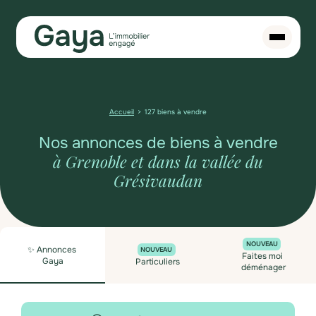
Accueil
127 biens à vendre
Nos annonces de biens à vendre
à Grenoble et dans la vallée du
Grésivaudan
NOUVEAU
✨ Annonces
NOUVEAU
Faites moi
Gaya
Particuliers
déménager