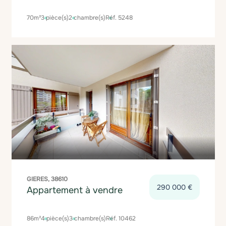
70m²
3 pièce(s)
2 chambre(s)
Réf. 5248
GIERES, 38610
290 000 €
Appartement à vendre
86m²
4 pièce(s)
3 chambre(s)
Réf. 10462