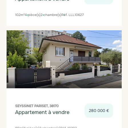
102m²
4 pièce(s)
2 chambre(s)
Réf. LLL10627
SEYSSINET PARISET, 38170
280 000 €
Appartement à vendre