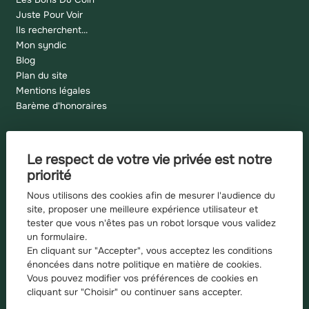
Juste Pour Voir
Ils recherchent...
Mon syndic
Blog
Plan du site
Mentions légales
Barème d'honoraires
Le respect de votre vie privée est notre
Recherches fréquentes
priorité
Appartement à vendre à Grenoble
Nous utilisons des cookies afin de mesurer l'audience du
Appartement à vendre à Grenoble
site, proposer une meilleure expérience utilisateur et
tester que vous n'êtes pas un robot lorsque vous validez
Appartement à vendre à Saint martin d heres
un formulaire.
Appartement à vendre à Domene
En cliquant sur "Accepter", vous acceptez les conditions
Maison à vendre à Domene
énoncées dans notre
politique en matière de cookies
.
Appartement à vendre à Echirolles
Vous pouvez modifier vos préférences de cookies en
Appartement à vendre à Gieres
cliquant sur "Choisir" ou
continuer sans accepter.
Appartement à vendre à Villard bonnot