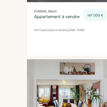
DOMENE, 38420
147 000 €
Appartement à vendre
61m²
3 pièce(s)
2 chambre(s)
Réf. 10983