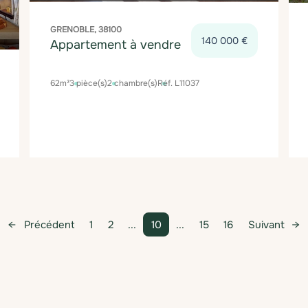
GRENOBLE, 38100
140 000 €
Appartement à vendre
62m²
3 pièce(s)
2 chambre(s)
Réf. L11037
1
2
...
10
...
15
16