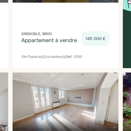
GRENOBLE, 38100
145 000 €
Appartement à vendre
51m²
3 pièce(s)
2 chambre(s)
Réf. 11355