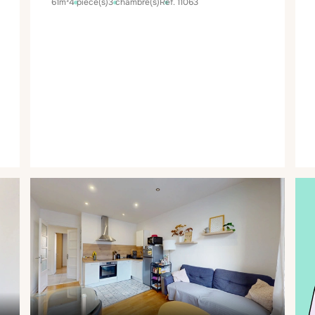
61m²
4 pièce(s)
3 chambre(s)
Réf. 11063