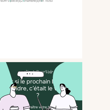
60m²
3 pièce(s)
2 chambre(s)
Réf. 11050
#JustePourVoir
Et si le prochain bien à
vendre, c’était le vôtre
?
Faites apparaître votre bien ici, en