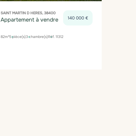
SAINT MARTIN D HERES, 38400
140 000 €
Appartement à vendre
82m²
5 pièce(s)
3 chambre(s)
Réf. 11312