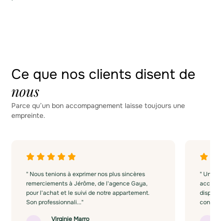
Ce que nos clients disent de
nous
Parce qu’un bon accompagnement laisse toujours une
empreinte.
" Nous tenions à exprimer nos plus sincères
" Un gr
remerciements à Jérôme, de l'agence Gaya,
accompa
pour l'achat et le suivi de notre appartement.
disponib
Son professionnali..."
concrét
Virginie Marro