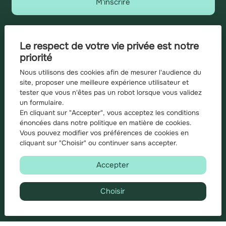
M'inscrire
J'ai lu et accepté
la politique de protection des données
personnelles
Le respect de votre vie privée est notre
priorité
Nous utilisons des cookies afin de mesurer l'audience du
site, proposer une meilleure expérience utilisateur et
Liens utiles
A propos
tester que vous n'êtes pas un robot lorsque vous validez
Annonces
un formulaire.
Les Bons Du Coin
En cliquant sur "Accepter", vous acceptez les conditions
énoncées dans notre
politique en matière de cookies
.
Juste Pour Voir
Vous pouvez modifier vos préférences de cookies en
Ils recherchent...
cliquant sur "Choisir" ou
continuer sans accepter.
Mon syndic
Blog
Accepter
Plan du site
Mentions légales
Barème d'honoraires
Choisir