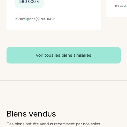
580 000 €
106m²
4
152m²
5 pièce(s)
Réf. 11426
Voir tous les biens similaires
Biens vendus
Ces biens ont été vendus récemment par nos soins.