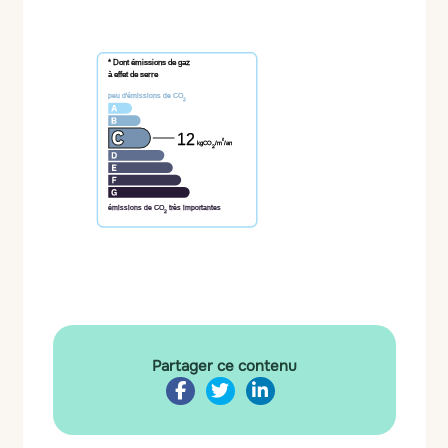
* Dont émissions de gaz
à effet de serre
peu d'émissions de CO
2
12
²
kgCO
/m
/an
2
émissions de CO
très importantes
2
Partager ce contenu