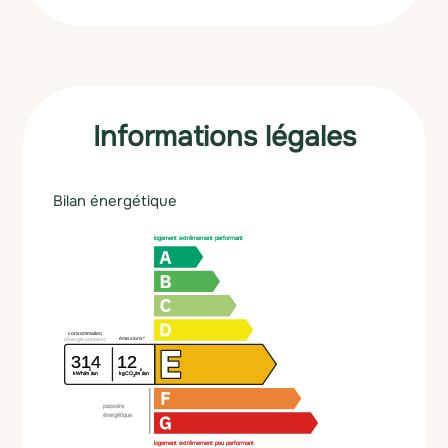
Informations légales
Bilan énergétique
logement extrêmement performant
consommation
émissions*
(énergie primaire)
314
12
²
²
kWh/m
/an
kgCO
/m
/an
2
passoire
énergétique
logement extrêmement peu performant