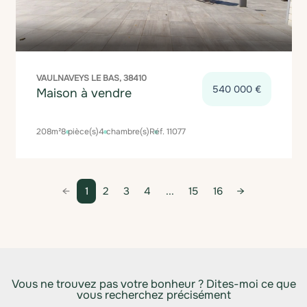
VAULNAVEYS LE BAS, 38410
540 000 €
Maison à vendre
208m²
8 pièce(s)
4 chambre(s)
Réf. 11077
1
2
3
4
...
15
16
Vous ne trouvez pas votre bonheur ? Dites-moi ce que
vous recherchez précisément