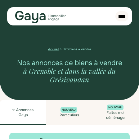
Accueil
126 biens à vendre
Nos annonces de biens à vendre
à Grenoble et dans la vallée du
Grésivaudan
NOUVEAU
✨ Annonces
NOUVEAU
Faites moi
Gaya
Particuliers
déménager