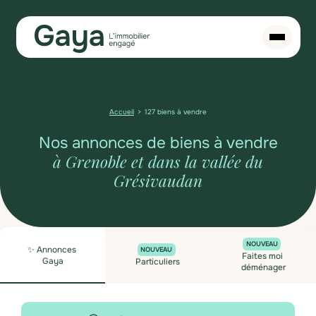
Accueil
127 biens à vendre
Nos annonces de biens à vendre
à Grenoble et dans la vallée du
Grésivaudan
NOUVEAU
✨ Annonces
NOUVEAU
Faites moi
Gaya
Particuliers
déménager