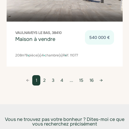
VAULNAVEYS LE BAS, 38410
540 000 €
Maison à vendre
208m²
8 pièce(s)
4 chambre(s)
Réf. 11077
1
2
3
4
...
15
16
Vous ne trouvez pas votre bonheur ? Dites-moi ce que
vous recherchez précisément