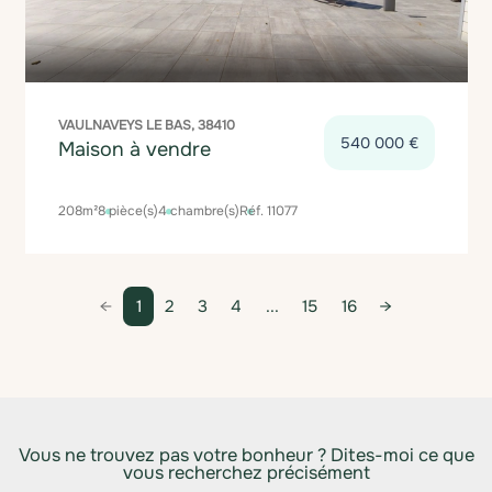
VAULNAVEYS LE BAS, 38410
540 000 €
Maison à vendre
208m²
8 pièce(s)
4 chambre(s)
Réf. 11077
1
2
3
4
...
15
16
Vous ne trouvez pas votre bonheur ? Dites-moi ce que
vous recherchez précisément