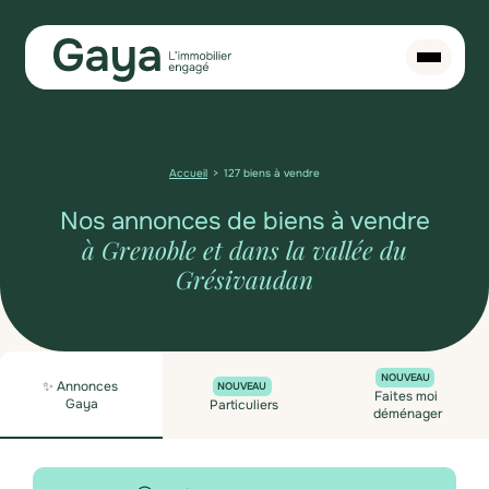
Accueil
127 biens à vendre
Nos annonces de biens à vendre
à Grenoble et dans la vallée du
Grésivaudan
NOUVEAU
✨ Annonces
NOUVEAU
Faites moi
Gaya
Particuliers
déménager