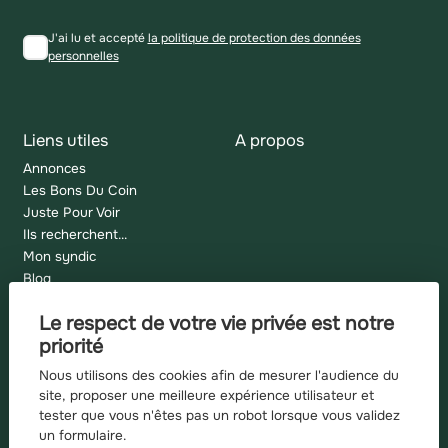
J'ai lu et accepté
la politique de protection des données
personnelles
Liens utiles
A propos
Annonces
Les Bons Du Coin
Juste Pour Voir
Ils recherchent...
Mon syndic
Blog
Plan du site
Le respect de votre vie privée est notre
Mentions légales
priorité
Barème d'honoraires
Nous utilisons des cookies afin de mesurer l'audience du
site, proposer une meilleure expérience utilisateur et
tester que vous n'êtes pas un robot lorsque vous validez
un formulaire.
Recherches fréquentes